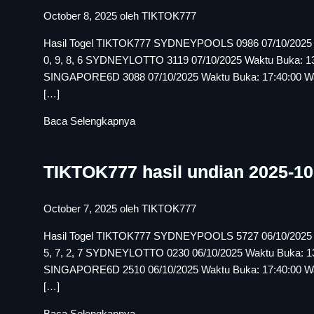
October 8, 2025
oleh
TIKTOK777
Hasil Togel TIKTOK777 SYDNEYPOOLS 0986 07/10/2025 Wakt
0, 9, 8, 6 SYDNEYLOTTO 3119 07/10/2025 Waktu Buka: 13:50
SINGAPORE6D 3088 07/10/2025 Waktu Buka: 17:40:00 Waktu
[…]
Baca Selengkapnya
TIKTOK777 hasil undian 2025-10
October 7, 2025
oleh
TIKTOK777
Hasil Togel TIKTOK777 SYDNEYPOOLS 5727 06/10/2025 Wakt
5, 7, 2, 7 SYDNEYLOTTO 0230 06/10/2025 Waktu Buka: 13:50
SINGAPORE6D 2510 06/10/2025 Waktu Buka: 17:40:00 Waktu
[…]
Baca Selengkapnya