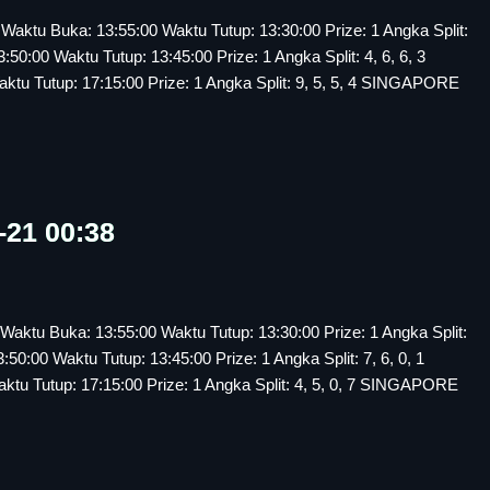
u Buka: 13:55:00 Waktu Tutup: 13:30:00 Prize: 1 Angka Split:
:00 Waktu Tutup: 13:45:00 Prize: 1 Angka Split: 4, 6, 6, 3
 Tutup: 17:15:00 Prize: 1 Angka Split: 9, 5, 5, 4 SINGAPORE
-21 00:38
u Buka: 13:55:00 Waktu Tutup: 13:30:00 Prize: 1 Angka Split:
:00 Waktu Tutup: 13:45:00 Prize: 1 Angka Split: 7, 6, 0, 1
 Tutup: 17:15:00 Prize: 1 Angka Split: 4, 5, 0, 7 SINGAPORE