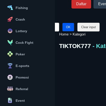
Daftar
Even
Fishing
Crash
Search
Clear input
for:
Lottery
Home
>
Kategori
Cock Fight
TIKTOK777
- Kat
Poker
E-sports
Promosi
Referral
Event