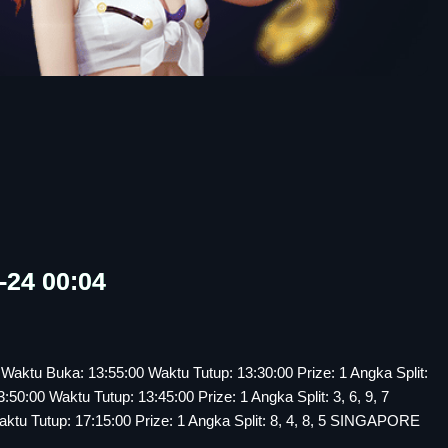
-24 00:04
u Buka: 13:55:00 Waktu Tutup: 13:30:00 Prize: 1 Angka Split:
:00 Waktu Tutup: 13:45:00 Prize: 1 Angka Split: 3, 6, 9, 7
 Tutup: 17:15:00 Prize: 1 Angka Split: 8, 4, 8, 5 SINGAPORE