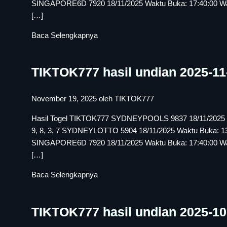
SINGAPORE6D 7920 18/11/2025 Waktu Buka: 17:40:00 Waktu
[…]
Baca Selengkapnya
TIKTOK777 hasil undian 2025-11
November 19, 2025
oleh
TIKTOK777
Hasil Togel TIKTOK777 SYDNEYPOOLS 9837 18/11/2025 Wakt
9, 8, 3, 7 SYDNEYLOTTO 5904 18/11/2025 Waktu Buka: 13:50
SINGAPORE6D 7920 18/11/2025 Waktu Buka: 17:40:00 Waktu
[…]
Baca Selengkapnya
TIKTOK777 hasil undian 2025-10