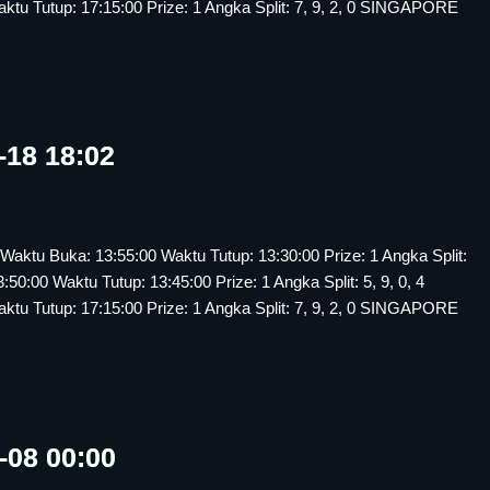
 Tutup: 17:15:00 Prize: 1 Angka Split: 7, 9, 2, 0 SINGAPORE
-18 18:02
u Buka: 13:55:00 Waktu Tutup: 13:30:00 Prize: 1 Angka Split:
:00 Waktu Tutup: 13:45:00 Prize: 1 Angka Split: 5, 9, 0, 4
 Tutup: 17:15:00 Prize: 1 Angka Split: 7, 9, 2, 0 SINGAPORE
-08 00:00