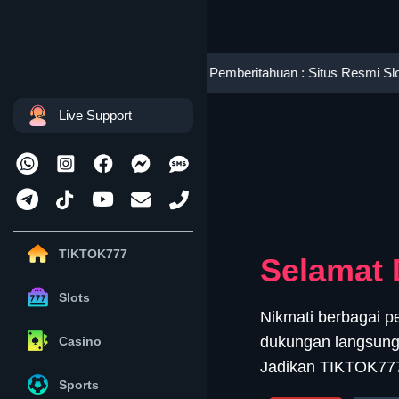
Pemberitahuan : Situs Resmi Slot Terperc
Live Support
Masuk
Daftar
TIKTOK777
Selamat 
Slots
Nikmati berbagai 
dukungan langsung
Casino
Jadikan TIKTOK777 
Sports