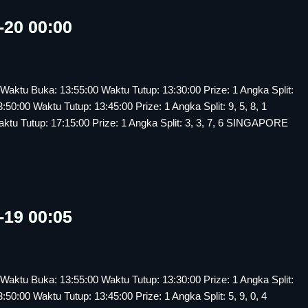
-20 00:00
u Buka: 13:55:00 Waktu Tutup: 13:30:00 Prize: 1 Angka Split:
:00 Waktu Tutup: 13:45:00 Prize: 1 Angka Split: 9, 5, 8, 1
 Tutup: 17:15:00 Prize: 1 Angka Split: 3, 3, 7, 6 SINGAPORE
-19 00:05
u Buka: 13:55:00 Waktu Tutup: 13:30:00 Prize: 1 Angka Split:
:00 Waktu Tutup: 13:45:00 Prize: 1 Angka Split: 5, 9, 0, 4