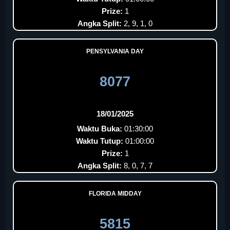
Prize:
1
Angka Split:
2, 9, 1, 0
PENSYLVANIA DAY
8077
18/01/2025
Waktu Buka:
01:30:00
Waktu Tutup:
01:00:00
Prize:
1
Angka Split:
8, 0, 7, 7
FLORIDA MIDDAY
5815