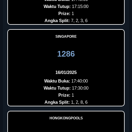
Waktu Tutup:
17:15:00
Prize:
1
Angka Split:
7, 2, 3, 6
SINGAPORE
1286
16/01/2025
Waktu Buka:
17:40:00
Waktu Tutup:
17:30:00
Prize:
1
Angka Split:
1, 2, 8, 6
HONGKONGPOOLS