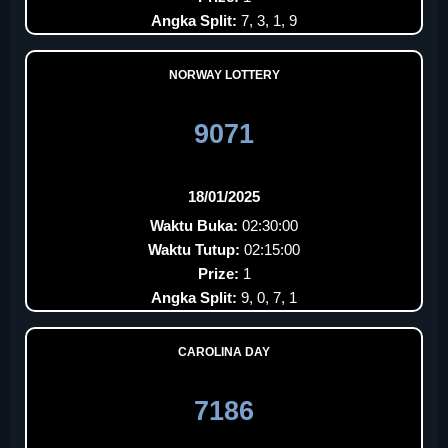
Angka Split:
7, 3, 1, 9
NORWAY LOTTERY
9071
18/01/2025
Waktu Buka:
02:30:00
Waktu Tutup:
02:15:00
Prize:
1
Angka Split:
9, 0, 7, 1
CAROLINA DAY
7186