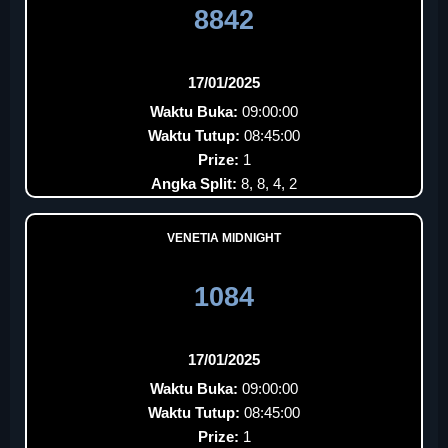
8842
17/01/2025
Waktu Buka:
09:00:00
Waktu Tutup:
08:45:00
Prize:
1
Angka Split:
8, 8, 4, 2
VENETIA MIDNIGHT
1084
17/01/2025
Waktu Buka:
09:00:00
Waktu Tutup:
08:45:00
Prize:
1