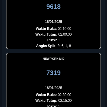
9618
18/01/2025
Waktu Buka:
02:10:00
Waktu Tutup:
02:00:00
Prize:
1
Angka Split:
9, 6, 1, 8
NEW YORK MID
7319
18/01/2025
Waktu Buka:
02:30:00
Waktu Tutup:
02:15:00
Prize:
1