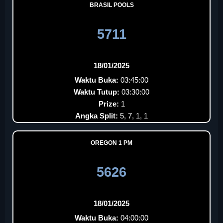
BRASIL POOLS
5711
18/01/2025
Waktu Buka:
03:45:00
Waktu Tutup:
03:30:00
Prize:
1
Angka Split:
5, 7, 1, 1
OREGON 1 PM
5626
18/01/2025
Waktu Buka:
04:00:00