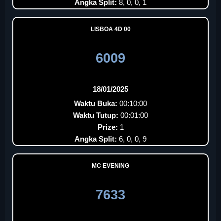
Angka Split:
8, 0, 0, 1
LISBOA 4D 00
6009
18/01/2025
Waktu Buka:
00:10:00
Waktu Tutup:
00:01:00
Prize:
1
Angka Split:
6, 0, 0, 9
MC EVENING
7633