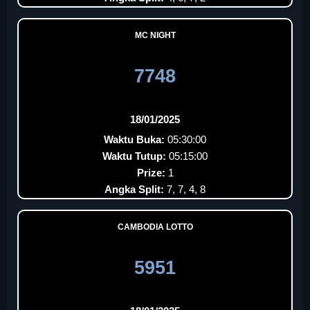
MC NIGHT
7748
18/01/2025
Waktu Buka:
05:30:00
Waktu Tutup:
05:15:00
Prize:
1
Angka Split:
7, 7, 4, 8
CAMBODIA LOTTO
5951