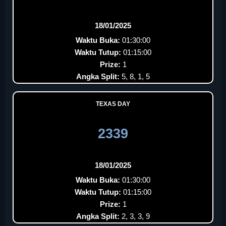
18/01/2025
Waktu Buka:
01:30:00
Waktu Tutup:
01:15:00
Prize:
1
Angka Split:
5, 8, 1, 5
TEXAS DAY
2339
18/01/2025
Waktu Buka:
01:30:00
Waktu Tutup:
01:15:00
Prize:
1
Angka Split:
2, 3, 3, 9