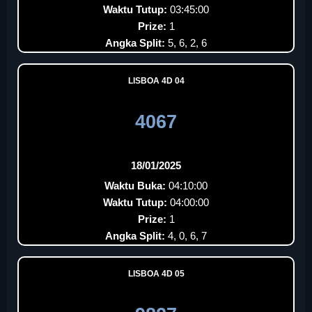
Waktu Tutup:
03:45:00
Prize:
1
Angka Split:
5, 6, 2, 6
LISBOA 4D 04
4067
18/01/2025
Waktu Buka:
04:10:00
Waktu Tutup:
04:00:00
Prize:
1
Angka Split:
4, 0, 6, 7
LISBOA 4D 05