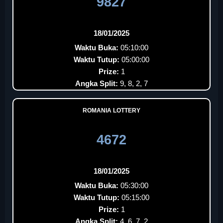
9827
18/01/2025
Waktu Buka:
05:10:00
Waktu Tutup:
05:00:00
Prize:
1
Angka Split:
9, 8, 2, 7
ROMANIA LOTTERY
4672
18/01/2025
Waktu Buka:
05:30:00
Waktu Tutup:
05:15:00
Prize:
1
Angka Split:
4, 6, 7, 2