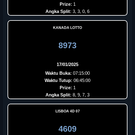
Prize:
1
Angka Split:
3, 3, 0, 6
KANADA LOTTO
8973
17/01/2025
Waktu Buka:
07:15:00
Waktu Tutup:
06:45:00
Prize:
1
Angka Split:
8, 9, 7, 3
LISBOA 4D 07
4609