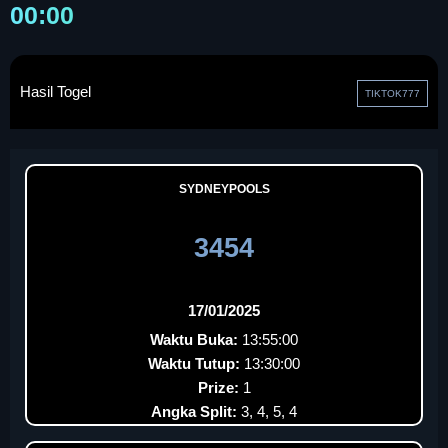
00:00
Hasil Togel
TIKTOK777
SYDNEYPOOLS
3454
17/01/2025
Waktu Buka:
13:55:00
Waktu Tutup:
13:30:00
Prize:
1
Angka Split:
3, 4, 5, 4