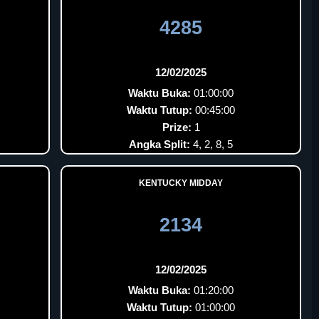
4285
12/02/2025
Waktu Buka:
01:00:00
Waktu Tutup:
00:45:00
Prize:
1
Angka Split:
4, 2, 8, 5
KENTUCKY MIDDAY
2134
12/02/2025
Waktu Buka:
01:20:00
Waktu Tutup:
01:00:00