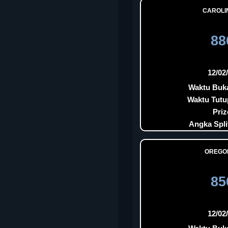
CAROLI
88
12/02
Waktu Buk
Waktu Tutu
Priz
Angka Spli
OREGON
85
12/02