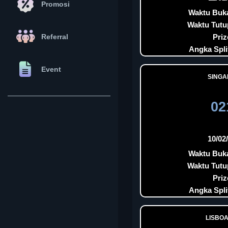
Promosi
Waktu Buk
Waktu Tutu
Referral
Priz
Angka Spli
Event
SINGA
02
10/02
Waktu Buk
Waktu Tutu
Priz
Angka Spli
LISBOA