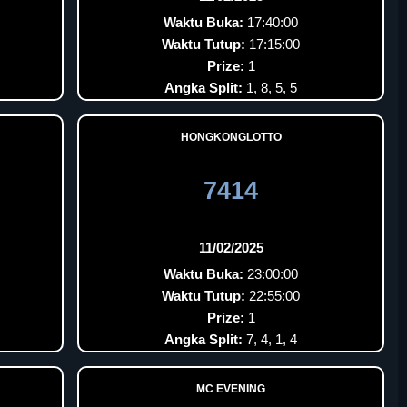
Waktu Buka:
17:40:00
Waktu Tutup:
17:15:00
Prize:
1
Angka Split:
1, 8, 5, 5
HONGKONGLOTTO
7414
11/02/2025
Waktu Buka:
23:00:00
Waktu Tutup:
22:55:00
Prize:
1
Angka Split:
7, 4, 1, 4
MC EVENING