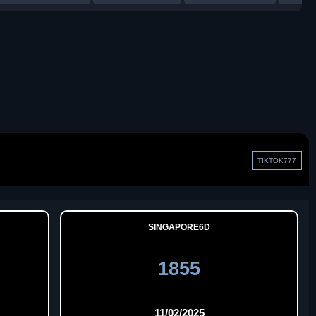
TIKTOK777
SINGAPORE6D
1855
11/02/2025