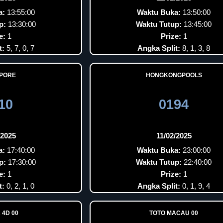
a:
13:55:00
Waktu Buka:
13:50:00
p:
13:30:00
Waktu Tutup:
13:45:00
e:
1
Prize:
1
t:
5, 7, 0, 7
Angka Split:
8, 1, 3, 8
PORE
HONGKONGPOOLS
10
0194
/2025
11/02/2025
a:
17:40:00
Waktu Buka:
23:00:00
p:
17:30:00
Waktu Tutup:
22:40:00
e:
1
Prize:
1
t:
0, 2, 1, 0
Angka Split:
0, 1, 9, 4
 4D 00
TOTO MACAU 00