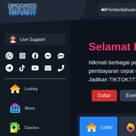
Pemberitahuan : Situs Resmi Menamp
Live Support
Selamat 
Nikmati berbagai p
pembayaran cepat 
Jadikan TIKTOK777 
Lobby
Daftar
Even
Slots
Lobby
Casino