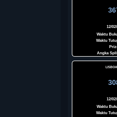
36
12/02
Waktu Buk
Waktu Tutu
Priz
Angka Spli
LISBOA
30
12/02
Waktu Buk
Waktu Tutu