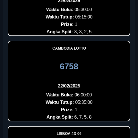
22/02/2025
Waktu Buka:
05:30:00
Waktu Tutup:
05:15:00
Prize:
1
Angka Split:
3, 3, 2, 5
CAMBODIA LOTTO
6758
22/02/2025
Waktu Buka:
06:00:00
Waktu Tutup:
05:35:00
Prize:
1
Angka Split:
6, 7, 5, 8
LISBOA 4D 06