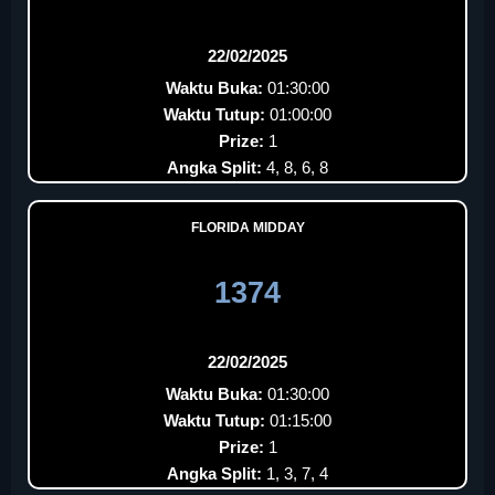
22/02/2025
Waktu Buka:
01:30:00
Waktu Tutup:
01:00:00
Prize:
1
Angka Split:
4, 8, 6, 8
FLORIDA MIDDAY
1374
22/02/2025
Waktu Buka:
01:30:00
Waktu Tutup:
01:15:00
Prize:
1
Angka Split:
1, 3, 7, 4