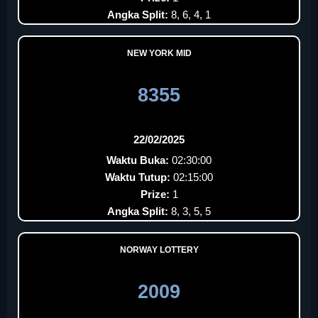
Angka Split:
8, 6, 4, 1
NEW YORK MID
8355
22/02/2025
Waktu Buka:
02:30:00
Waktu Tutup:
02:15:00
Prize:
1
Angka Split:
8, 3, 5, 5
NORWAY LOTTERY
2009