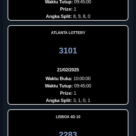
Waktu Tutup:
09:45:00
Prize:
1
Angka Split:
8, 9, 8, 0
ATLANTA LOTTERY
3101
21/02/2025
Waktu Buka:
10:00:00
Waktu Tutup:
09:45:00
Prize:
1
Angka Split:
3, 1, 0, 1
LISBOA 4D 10
2283