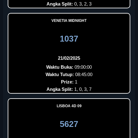
Angka Split:
0, 3, 2, 3
VENETIA MIDNIGHT
1037
21/02/2025
Waktu Buka:
09:00:00
Waktu Tutup:
08:45:00
Prize:
1
Angka Split:
1, 0, 3, 7
LISBOA 4D 09
5627