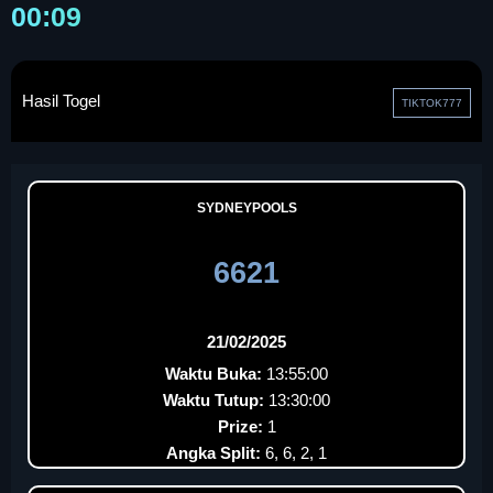
00:09
Hasil Togel
TIKTOK777
SYDNEYPOOLS
6621
21/02/2025
Waktu Buka:
13:55:00
Waktu Tutup:
13:30:00
Prize:
1
Angka Split:
6, 6, 2, 1