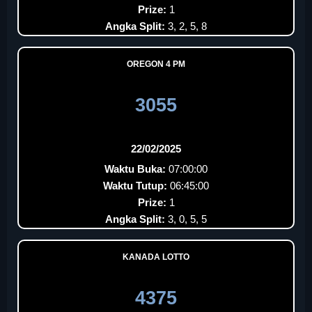
Prize:
1
Angka Split:
3, 2, 5, 8
OREGON 4 PM
3055
22/02/2025
Waktu Buka:
07:00:00
Waktu Tutup:
06:45:00
Prize:
1
Angka Split:
3, 0, 5, 5
KANADA LOTTO
4375