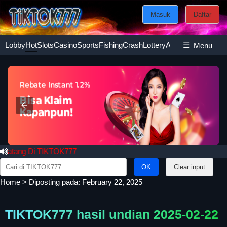
Masuk
Daftar
Lobby
Hot
Slots
Casino
Sports
Fishing
Crash
Lottery
Ayam
☰
Poker
Esport
Menu
ng Di TIKTOK777
Search
Clear input
for:
Home
>
Diposting pada: February 22, 2025
TIKTOK777 hasil undian 2025-02-22