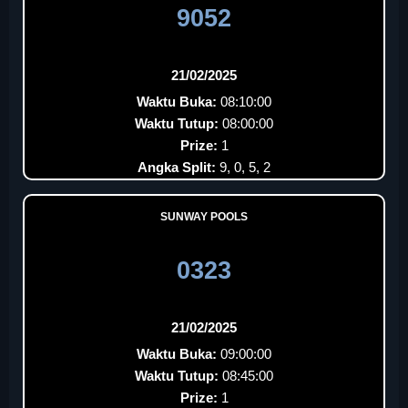
9052
21/02/2025
Waktu Buka:
08:10:00
Waktu Tutup:
08:00:00
Prize:
1
Angka Split:
9, 0, 5, 2
SUNWAY POOLS
0323
21/02/2025
Waktu Buka:
09:00:00
Waktu Tutup:
08:45:00
Prize:
1