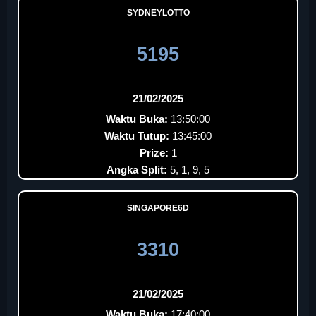
SYDNEYLOTTO
5195
21/02/2025
Waktu Buka:
13:50:00
Waktu Tutup:
13:45:00
Prize:
1
Angka Split:
5, 1, 9, 5
SINGAPORE6D
3310
21/02/2025
Waktu Buka:
17:40:00