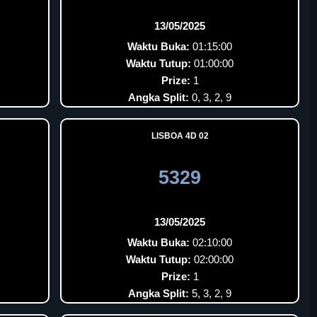
13/05/2025
Waktu Buka:
01:15:00
Waktu Tutup:
01:00:00
Prize:
1
Angka Split:
0, 3, 2, 9
LISBOA 4D 02
5329
13/05/2025
Waktu Buka:
02:10:00
Waktu Tutup:
02:00:00
Prize:
1
Angka Split:
5, 3, 2, 9