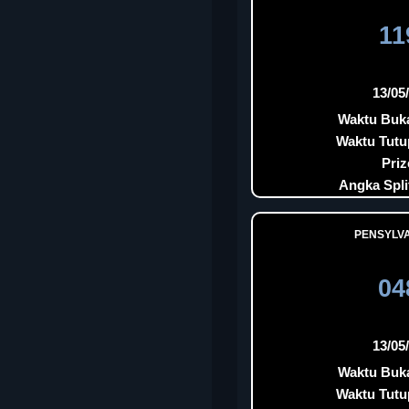
11
13/05
Waktu Buk
Waktu Tutu
Priz
Angka Spli
PENSYLVA
04
13/05
Waktu Buk
Waktu Tutu