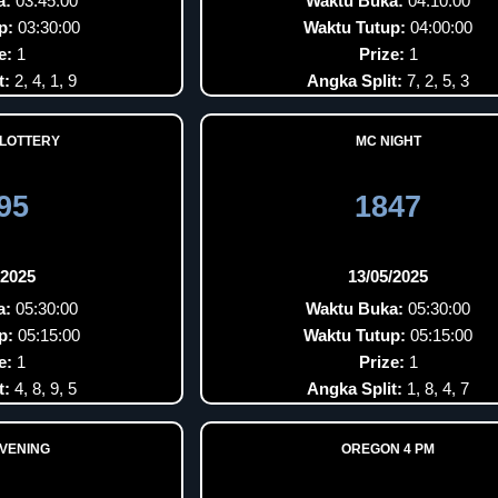
a:
03:45:00
Waktu Buka:
04:10:00
p:
03:30:00
Waktu Tutup:
04:00:00
e:
1
Prize:
1
t:
2, 4, 1, 9
Angka Split:
7, 2, 5, 3
LOTTERY
MC NIGHT
95
1847
/2025
13/05/2025
a:
05:30:00
Waktu Buka:
05:30:00
p:
05:15:00
Waktu Tutup:
05:15:00
e:
1
Prize:
1
t:
4, 8, 9, 5
Angka Split:
1, 8, 4, 7
VENING
OREGON 4 PM