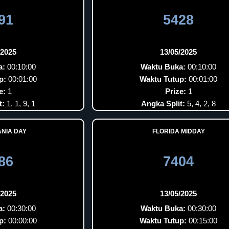
91
5428
/2025
13/05/2025
a:
00:10:00
Waktu Buka:
00:10:00
p:
00:01:00
Waktu Tutup:
00:01:00
e:
1
Prize:
1
t:
1, 1, 9, 1
Angka Split:
5, 4, 2, 8
NIA DAY
FLORIDA MIDDAY
86
7404
/2025
13/05/2025
a:
00:30:00
Waktu Buka:
00:30:00
p:
00:00:00
Waktu Tutup:
00:15:00