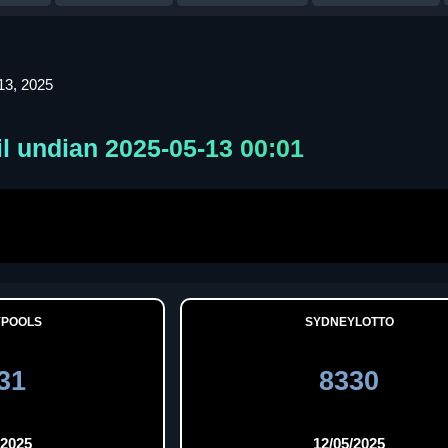
13, 2025
l undian 2025-05-13 00:01
YPOOLS
SYDNEYLOTTO
31
8330
/2025
12/05/2025