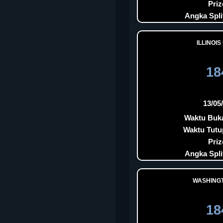
Priz
Angka Spli
ILLINOIS
18
13/05
Waktu Buk
Waktu Tutu
Priz
Angka Spli
WASHINGT
18