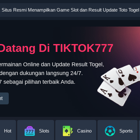
ilkan Game Slot dan Result Update Toto Togel Terpercaya Di Web
Datang Di
TIKTOK777
ermainan Online dan Update Result Togel,
dengan dukungan langsung 24/7.
sebagai pilihan terbaik Anda.
t
Hot
Slots
Casino
Sports