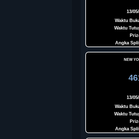
13/05
Waktu Buk
Waktu Tutu
Priz
Angka Spli
NEW YO
46
13/05
Waktu Buk
Waktu Tutu
Priz
Angka Spli