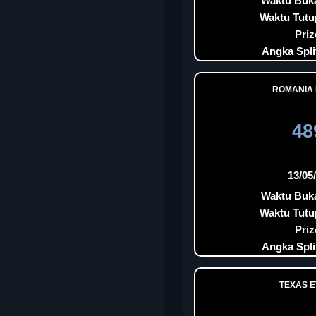
Waktu Buk
Waktu Tutu
Priz
Angka Spli
ROMANIA 
48
13/05
Waktu Buk
Waktu Tutu
Priz
Angka Spli
TEXAS E