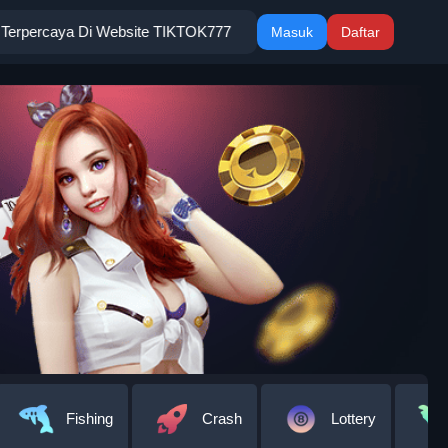
site TIKTOK777
Masuk
Daftar
Fishing
Crash
Lottery