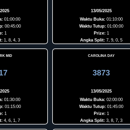
/2025
13/05/2025
a:
01:00:00
Waktu Buka:
01:10:00
p:
00:45:00
Waktu Tutup:
01:00:00
e:
1
Prize:
1
t:
1, 8, 4, 3
Angka Split:
7, 9, 0, 5
RK MID
CAROLINA DAY
17
3873
/2025
13/05/2025
a:
01:30:00
Waktu Buka:
02:00:00
p:
01:15:00
Waktu Tutup:
01:45:00
e:
1
Prize:
1
t:
4, 6, 1, 7
Angka Split:
3, 8, 7, 3