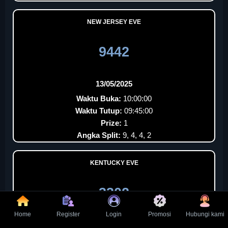
NEW JERSEY EVE
9442
13/05/2025
Waktu Buka:
10:00:00
Waktu Tutup:
09:45:00
Prize:
1
Angka Split:
9, 4, 4, 2
KENTUCKY EVE
3302
Home
Register
Login
Promosi
Hubungi kami
13/05/2025