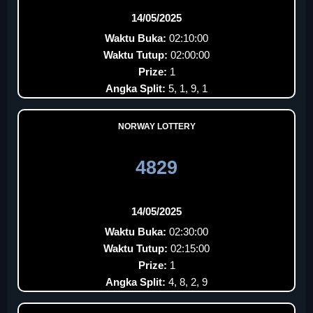
14/05/2025
Waktu Buka:
02:10:00
Waktu Tutup:
02:00:00
Prize:
1
Angka Split:
5, 1, 9, 1
NORWAY LOTTERY
4829
14/05/2025
Waktu Buka:
02:30:00
Waktu Tutup:
02:15:00
Prize:
1
Angka Split:
4, 8, 2, 9