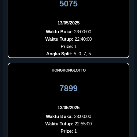
5075
13/05/2025
Waktu Buka:
23:00:00
Waktu Tutup:
22:40:00
Prize:
1
Angka Split:
5, 0, 7, 5
HONGKONGLOTTO
7899
13/05/2025
Waktu Buka:
23:00:00
Waktu Tutup:
22:55:00
Prize:
1