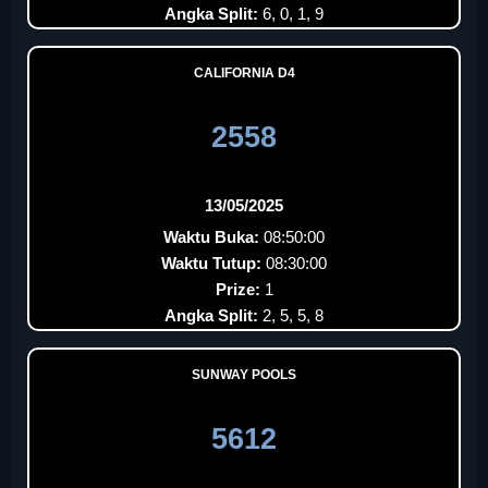
Angka Split:
6, 0, 1, 9
CALIFORNIA D4
2558
13/05/2025
Waktu Buka:
08:50:00
Waktu Tutup:
08:30:00
Prize:
1
Angka Split:
2, 5, 5, 8
SUNWAY POOLS
5612