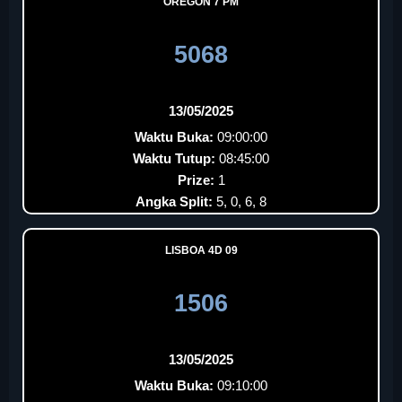
OREGON 7 PM
5068
13/05/2025
Waktu Buka:
09:00:00
Waktu Tutup:
08:45:00
Prize:
1
Angka Split:
5, 0, 6, 8
LISBOA 4D 09
1506
13/05/2025
Waktu Buka:
09:10:00