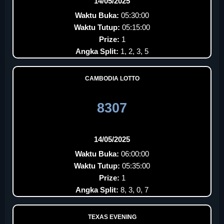
14/05/2025
Waktu Buka:
05:30:00
Waktu Tutup:
05:15:00
Prize:
1
Angka Split:
1, 2, 3, 5
CAMBODIA LOTTO
8307
14/05/2025
Waktu Buka:
06:00:00
Waktu Tutup:
05:35:00
Prize:
1
Angka Split:
8, 3, 0, 7
TEXAS EVENING