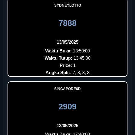
SYDNEYLOTTO
7888
13/05/2025
Waktu Buka:
13:50:00
Waktu Tutup:
13:45:00
Prize:
1
Angka Split:
7, 8, 8, 8
SINGAPORE6D
2909
13/05/2025
Waktu Buka:
17:40:00