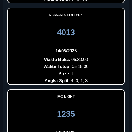
ROMANIA LOTTERY
4013
14/05/2025
Waktu Buka:
05:30:00
Waktu Tutup:
05:15:00
Prize:
1
Angka Split:
4, 0, 1, 3
MC NIGHT
1235