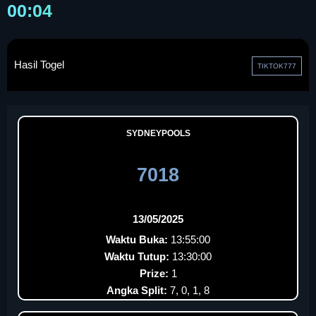
00:04
Hasil Togel
TIKTOK777
SYDNEYPOOLS
7018
13/05/2025
Waktu Buka:
13:55:00
Waktu Tutup:
13:30:00
Prize:
1
Angka Split:
7, 0, 1, 8