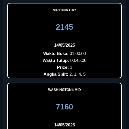
VIRGINIA DAY
2145
14/05/2025
Waktu Buka:
01:00:00
Waktu Tutup:
00:45:00
Prize:
1
Angka Split:
2, 1, 4, 5
WASHINGTON4 MID
7160
14/05/2025