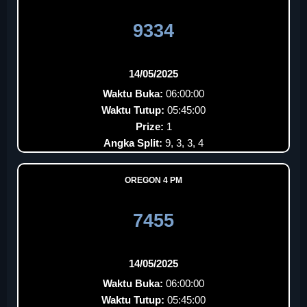
9334
14/05/2025
Waktu Buka:
06:00:00
Waktu Tutup:
05:45:00
Prize:
1
Angka Split:
9, 3, 3, 4
OREGON 4 PM
7455
14/05/2025
Waktu Buka:
06:00:00
Waktu Tutup:
05:45:00