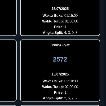
15/07/2025
Waktu Buka:
01:15:00
Waktu Tutup:
01:00:00
Prize:
1
Angka Split:
4, 3, 0, 8
LISBOA 4D 02
2572
15/07/2025
Waktu Buka:
02:10:00
Waktu Tutup:
02:00:00
Prize:
1
Angka Split:
2, 5, 7, 2