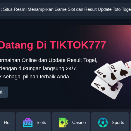
pilkan Game Slot dan Result Update Toto Togel Terpercaya Di We
Datang Di
TIKTOK777
ermainan Online dan Update Result Togel,
dengan dukungan langsung 24/7.
sebagai pilihan terbaik Anda.
t
Hot
Slots
Casino
Sports