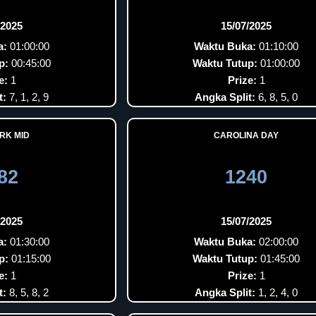
/2025
15/07/2025
a:
01:00:00
Waktu Buka:
01:10:00
p:
00:45:00
Waktu Tutup:
01:00:00
e:
1
Prize:
1
t:
7, 1, 2, 9
Angka Split:
6, 8, 5, 0
RK MID
CAROLINA DAY
82
1240
/2025
15/07/2025
a:
01:30:00
Waktu Buka:
02:00:00
p:
01:15:00
Waktu Tutup:
01:45:00
e:
1
Prize:
1
t:
8, 5, 8, 2
Angka Split:
1, 2, 4, 0