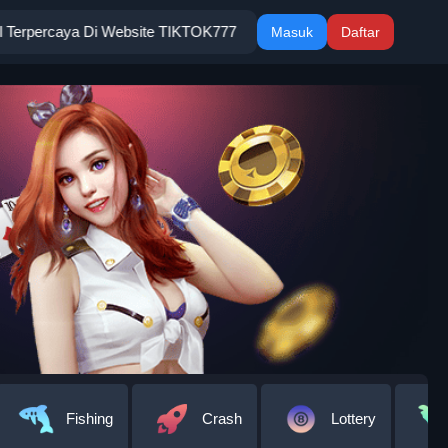
bsite TIKTOK777
Masuk
Daftar
Fishing
Crash
Lottery