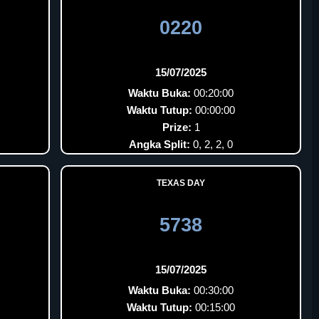
0220
15/07/2025
Waktu Buka:
00:20:00
Waktu Tutup:
00:00:00
Prize:
1
Angka Split:
0, 2, 2, 0
TEXAS DAY
5738
15/07/2025
Waktu Buka:
00:30:00
Waktu Tutup:
00:15:00