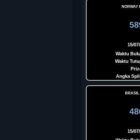
NORWAY 
58
15/07
Waktu Buk
Waktu Tutu
Priz
Angka Spli
BRASIL
48
15/07