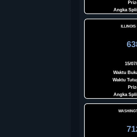
Priz
Angka Spli
ILLINOIS
63
15/07
Waktu Buk
Waktu Tutu
Priz
Angka Spli
WASHINGT
71