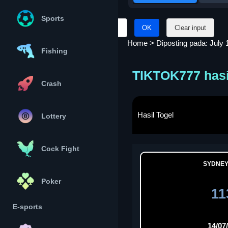
Sports
Search
Clear input
for:
Home
>
Diposting pada: July 
Fishing
TIKTOK777 hasi
Crash
Hasil Togel
Lottery
Cock Fight
SYDNE
Poker
11
E-sports
14/07