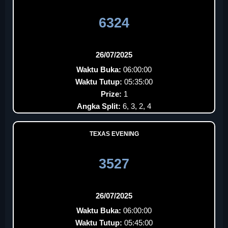
6324
26/07/2025
Waktu Buka:
06:00:00
Waktu Tutup:
05:35:00
Prize:
1
Angka Split:
6, 3, 2, 4
TEXAS EVENING
3527
26/07/2025
Waktu Buka:
06:00:00
Waktu Tutup:
05:45:00