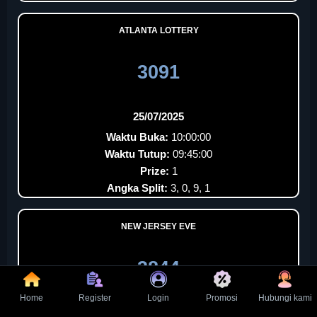
ATLANTA LOTTERY
3091
25/07/2025
Waktu Buka:
10:00:00
Waktu Tutup:
09:45:00
Prize:
1
Angka Split:
3, 0, 9, 1
NEW JERSEY EVE
3844
Home
Register
Login
Promosi
Hubungi kami
25/07/2025