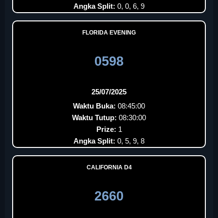
Angka Split:
0, 0, 6, 9
FLORIDA EVENING
0598
25/07/2025
Waktu Buka:
08:45:00
Waktu Tutup:
08:30:00
Prize:
1
Angka Split:
0, 5, 9, 8
CALIFORNIA D4
2660