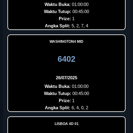
Waktu Buka:
01:00:00
Waktu Tutup:
00:45:00
Prize:
1
Angka Split:
5, 2, 7, 4
WASHINGTON4 MID
6402
26/07/2025
Waktu Buka:
01:00:00
Waktu Tutup:
00:45:00
Prize:
1
Angka Split:
6, 4, 0, 2
LISBOA 4D 01