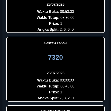
25/07/2025
Waktu Buka:
08:50:00
Waktu Tutup:
08:30:00
Prize:
1
Angka Split:
2, 6, 6, 0
SUNWAY POOLS
7320
25/07/2025
Waktu Buka:
09:00:00
Waktu Tutup:
08:45:00
Prize:
1
Angka Split:
7, 3, 2, 0