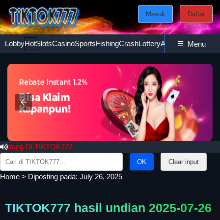
Masuk
Daftar
Lobby
Hot
Slots
Casino
Sports
Fishing
Crash
Lottery
Ayam
☰
Poker
Esport
Menu
g Di TIKTOK777
Search
Clear input
for:
Home
>
Diposting pada: July 26, 2025
TIKTOK777 hasil undian 2025-07-26