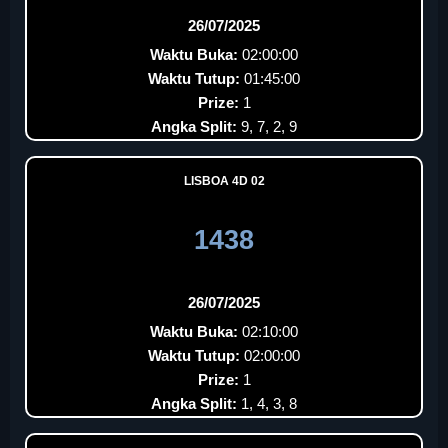
26/07/2025
Waktu Buka:
02:00:00
Waktu Tutup:
01:45:00
Prize:
1
Angka Split:
9, 7, 2, 9
LISBOA 4D 02
1438
26/07/2025
Waktu Buka:
02:10:00
Waktu Tutup:
02:00:00
Prize:
1
Angka Split:
1, 4, 3, 8