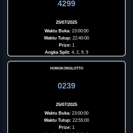
4299
25/07/2025
Waktu Buka:
23:00:00
Waktu Tutup:
22:40:00
Prize:
1
Angka Split:
4, 2, 9, 9
HONGKONGLOTTO
0239
25/07/2025
Waktu Buka:
23:00:00
Waktu Tutup:
22:55:00
Prize:
1