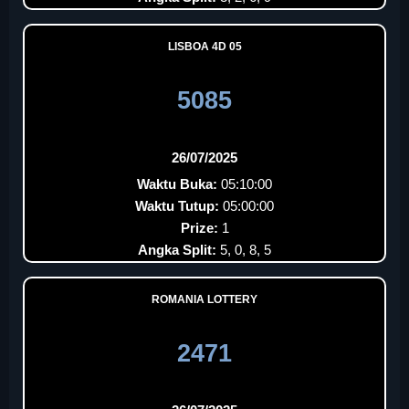
LISBOA 4D 05
5085
26/07/2025
Waktu Buka:
05:10:00
Waktu Tutup:
05:00:00
Prize:
1
Angka Split:
5, 0, 8, 5
ROMANIA LOTTERY
2471