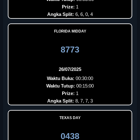
Prize:
1
Angka Split:
6, 6, 0, 4
FLORIDA MIDDAY
8773
26/07/2025
Waktu Buka:
00:30:00
Waktu Tutup:
00:15:00
Prize:
1
Angka Split:
8, 7, 7, 3
TEXAS DAY
0438