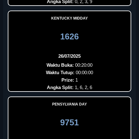
Angka Split:
0, 2, 3, 9
KENTUCKY MIDDAY
1626
26/07/2025
Waktu Buka:
00:20:00
Waktu Tutup:
00:00:00
Prize:
1
Angka Split:
1, 6, 2, 6
PENSYLVANIA DAY
9751