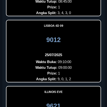
Waktu Tutup:
08:45:00
Prize:
1
Angka Split:
3, 4, 3, 0
LISBOA 4D 09
9012
25/07/2025
Waktu Buka:
09:10:00
Waktu Tutup:
09:00:00
Prize:
1
Angka Split:
9, 0, 1, 2
ILLINOIS EVE
9621