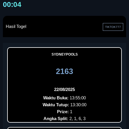
00:04
Hasil Togel
TIKTOK777
SYDNEYPOOLS
2163
22/08/2025
Waktu Buka:
13:55:00
Waktu Tutup:
13:30:00
Prize:
1
Angka Split:
2, 1, 6, 3