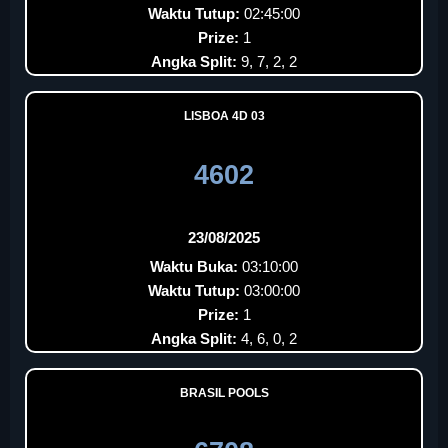
Waktu Tutup:
02:45:00
Prize:
1
Angka Split:
9, 7, 2, 2
LISBOA 4D 03
4602
23/08/2025
Waktu Buka:
03:10:00
Waktu Tutup:
03:00:00
Prize:
1
Angka Split:
4, 6, 0, 2
BRASIL POOLS