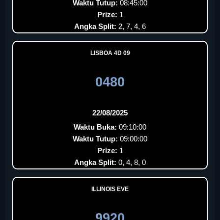
Waktu Tutup:
08:45:00
Prize:
1
Angka Split:
2, 7, 4, 6
LISBOA 4D 09
0480
22/08/2025
Waktu Buka:
09:10:00
Waktu Tutup:
09:00:00
Prize:
1
Angka Split:
0, 4, 8, 0
ILLINOIS EVE
9920