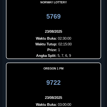
NORWAY LOTTERY
5769
23/08/2025
Waktu Buka:
02:30:00
Waktu Tutup:
02:15:00
Prize:
1
Angka Split:
5, 7, 6, 9
OREGON 1 PM
9722
23/08/2025
Waktu Buka:
03:00:00