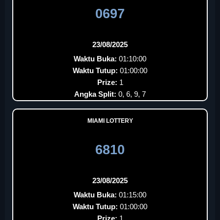
0697
23/08/2025
Waktu Buka:
01:10:00
Waktu Tutup:
01:00:00
Prize:
1
Angka Split:
0, 6, 9, 7
MIAMI LOTTERY
6810
23/08/2025
Waktu Buka:
01:15:00
Waktu Tutup:
01:00:00
Prize:
1