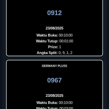
0912
23/08/2025
Waktu Buka:
00:10:00
Waktu Tutup:
00:01:00
Prize:
1
Angka Split:
0, 9, 1, 2
GERMANY PLUS5
0967
23/08/2025
Waktu Buka:
00:10:00
Waktu Tutup:
00:03:00