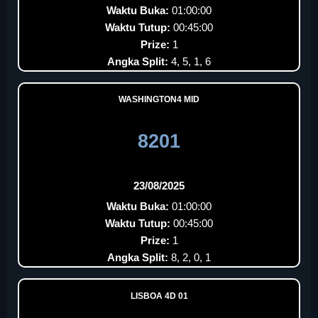
Waktu Buka:
01:00:00
Waktu Tutup:
00:45:00
Prize:
1
Angka Split:
4, 5, 1, 6
WASHINGTON4 MID
8201
23/08/2025
Waktu Buka:
01:00:00
Waktu Tutup:
00:45:00
Prize:
1
Angka Split:
8, 2, 0, 1
LISBOA 4D 01