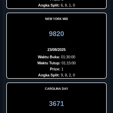
Angka Split:
6, 8, 1, 0
NEW YORK MID
9820
23/08/2025
Waktu Buka:
01:30:00
Waktu Tutup:
01:15:00
Prize:
1
Angka Split:
9, 8, 2, 0
CAROLINA DAY
3671