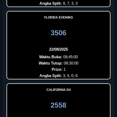
Angka Split:
8, 7, 3, 3
FLORIDA EVENING
3506
22/08/2025
Waktu Buka:
08:45:00
Waktu Tutup:
08:30:00
Prize:
1
Angka Split:
3, 5, 0, 6
CALIFORNIA D4
2558