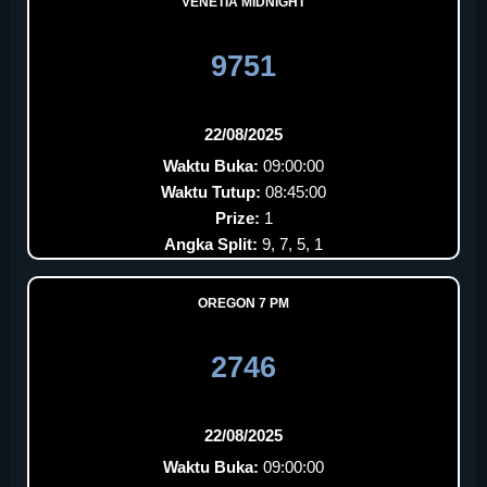
VENETIA MIDNIGHT
9751
22/08/2025
Waktu Buka:
09:00:00
Waktu Tutup:
08:45:00
Prize:
1
Angka Split:
9, 7, 5, 1
OREGON 7 PM
2746
22/08/2025
Waktu Buka:
09:00:00