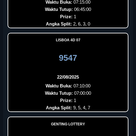
Waktu Buka:
07:15:00
Waktu Tutup:
06:45:00
Prize:
1
Angka Split:
2, 6, 3, 0
LISBOA 4D 07
9547
22/08/2025
Waktu Buka:
07:10:00
Waktu Tutup:
07:00:00
Prize:
1
Angka Split:
9, 5, 4, 7
GENTING LOTTERY