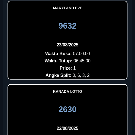
MARYLAND EVE
9632
23/08/2025
Waktu Buka:
07:00:00
Waktu Tutup:
06:45:00
Prize:
1
Angka Split:
9, 6, 3, 2
KANADA LOTTO
2630
22/08/2025