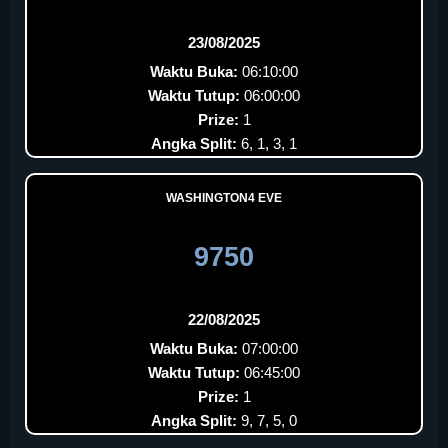
23/08/2025
Waktu Buka:
06:10:00
Waktu Tutup:
06:00:00
Prize:
1
Angka Split:
6, 1, 3, 1
WASHINGTON4 EVE
9750
22/08/2025
Waktu Buka:
07:00:00
Waktu Tutup:
06:45:00
Prize:
1
Angka Split:
9, 7, 5, 0