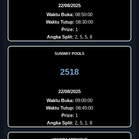
22/08/2025
Waktu Buka:
08:50:00
Waktu Tutup:
08:30:00
Prize:
1
Angka Split:
2, 5, 5, 8
SUNWAY POOLS
2518
22/08/2025
Waktu Buka:
09:00:00
Waktu Tutup:
08:45:00
Prize:
1
Angka Split:
2, 5, 1, 8