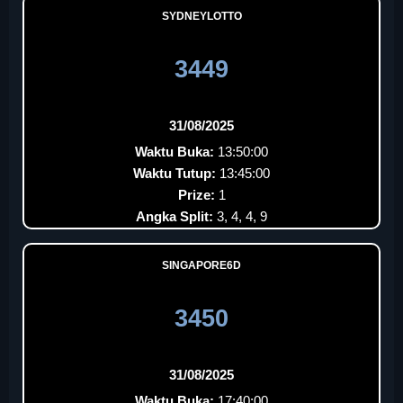
SYDNEYLOTTO
3449
31/08/2025
Waktu Buka:
13:50:00
Waktu Tutup:
13:45:00
Prize:
1
Angka Split:
3, 4, 4, 9
SINGAPORE6D
3450
31/08/2025
Waktu Buka:
17:40:00