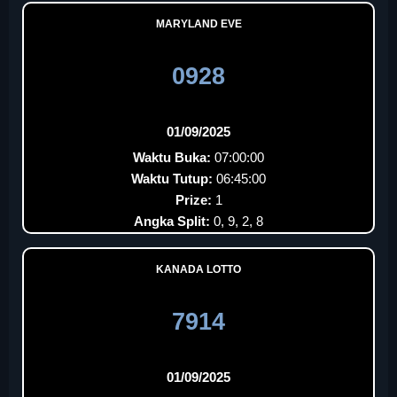
MARYLAND EVE
0928
01/09/2025
Waktu Buka:
07:00:00
Waktu Tutup:
06:45:00
Prize:
1
Angka Split:
0, 9, 2, 8
KANADA LOTTO
7914
01/09/2025