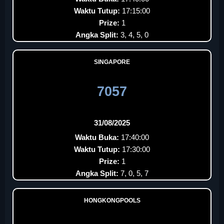
Waktu Tutup:
17:15:00
Prize:
1
Angka Split:
3, 4, 5, 0
SINGAPORE
7057
31/08/2025
Waktu Buka:
17:40:00
Waktu Tutup:
17:30:00
Prize:
1
Angka Split:
7, 0, 5, 7
HONGKONGPOOLS