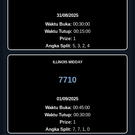
31/08/2025
Waktu Buka:
00:30:00
Waktu Tutup:
00:15:00
Prize:
1
Angka Split:
5, 3, 2, 4
ILLINOIS MIDDAY
7710
01/09/2025
Waktu Buka:
00:45:00
Waktu Tutup:
00:30:00
Prize:
1
Angka Split:
7, 7, 1, 0