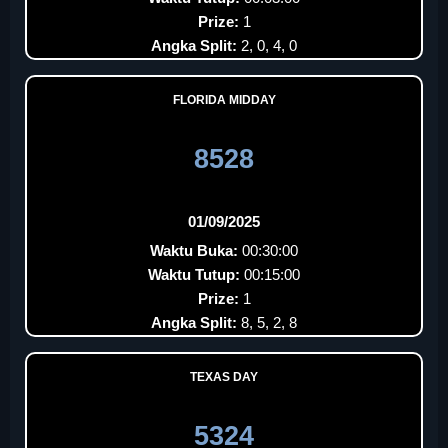
Prize:
1
Angka Split:
2, 0, 4, 0
FLORIDA MIDDAY
8528
01/09/2025
Waktu Buka:
00:30:00
Waktu Tutup:
00:15:00
Prize:
1
Angka Split:
8, 5, 2, 8
TEXAS DAY
5324