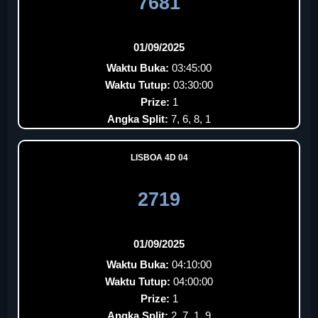
7681
01/09/2025
Waktu Buka:
03:45:00
Waktu Tutup:
03:30:00
Prize:
1
Angka Split:
7, 6, 8, 1
LISBOA 4D 04
2719
01/09/2025
Waktu Buka:
04:10:00
Waktu Tutup:
04:00:00
Prize:
1
Angka Split:
2, 7, 1, 9