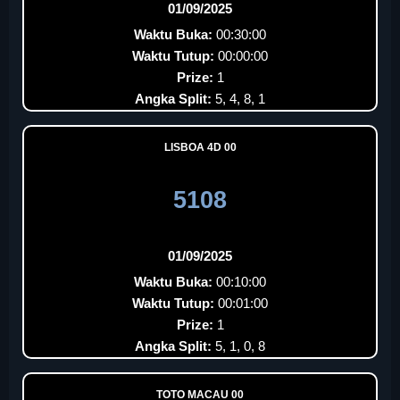
01/09/2025
Waktu Buka:
00:30:00
Waktu Tutup:
00:00:00
Prize:
1
Angka Split:
5, 4, 8, 1
LISBOA 4D 00
5108
01/09/2025
Waktu Buka:
00:10:00
Waktu Tutup:
00:01:00
Prize:
1
Angka Split:
5, 1, 0, 8
TOTO MACAU 00