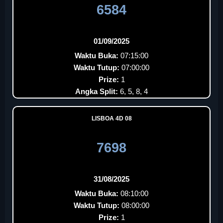
6584
01/09/2025
Waktu Buka:
07:15:00
Waktu Tutup:
07:00:00
Prize:
1
Angka Split:
6, 5, 8, 4
LISBOA 4D 08
7698
31/08/2025
Waktu Buka:
08:10:00
Waktu Tutup:
08:00:00
Prize:
1