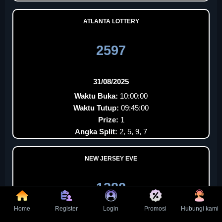
ATLANTA LOTTERY
2597
31/08/2025
Waktu Buka:
10:00:00
Waktu Tutup:
09:45:00
Prize:
1
Angka Split:
2, 5, 9, 7
NEW JERSEY EVE
1382
Home
Register
Login
Promosi
Hubungi kami
31/08/2025