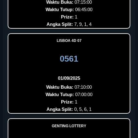
Waktu Buka:
07:15:00
Waktu Tutup:
06:45:00
Prize:
1
Angka Split:
7, 9, 1, 4
LISBOA 4D 07
0561
01/09/2025
Waktu Buka:
07:10:00
Waktu Tutup:
07:00:00
Prize:
1
Angka Split:
0, 5, 6, 1
GENTING LOTTERY