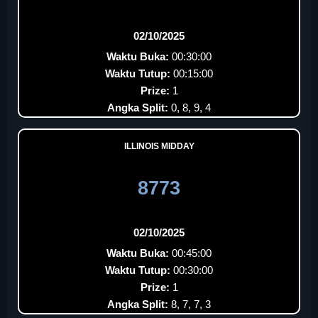
02/10/2025
Waktu Buka:
00:30:00
Waktu Tutup:
00:15:00
Prize:
1
Angka Split:
0, 8, 9, 4
ILLINOIS MIDDAY
8773
02/10/2025
Waktu Buka:
00:45:00
Waktu Tutup:
00:30:00
Prize:
1
Angka Split:
8, 7, 7, 3