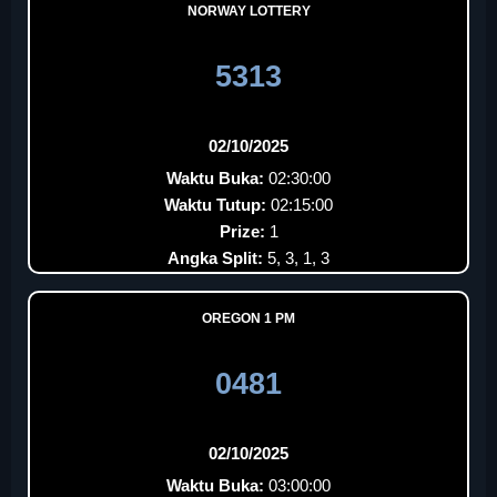
NORWAY LOTTERY
5313
02/10/2025
Waktu Buka:
02:30:00
Waktu Tutup:
02:15:00
Prize:
1
Angka Split:
5, 3, 1, 3
OREGON 1 PM
0481
02/10/2025
Waktu Buka:
03:00:00