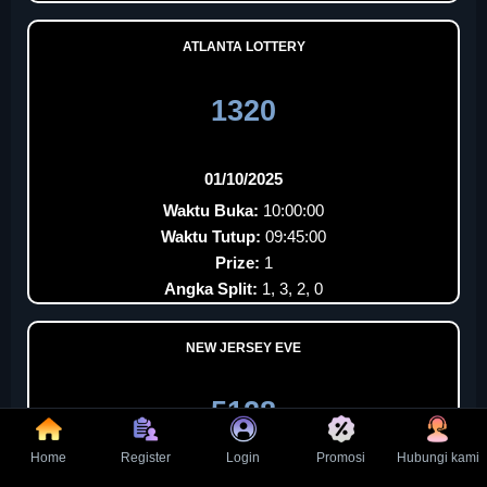
ATLANTA LOTTERY
1320
01/10/2025
Waktu Buka:
10:00:00
Waktu Tutup:
09:45:00
Prize:
1
Angka Split:
1, 3, 2, 0
NEW JERSEY EVE
5128
Home
Register
Login
Promosi
Hubungi kami
01/10/2025