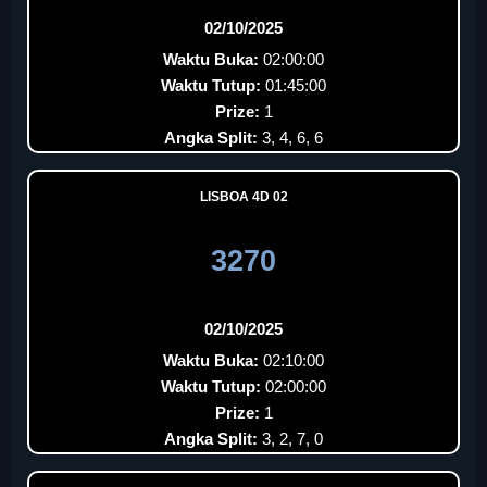
02/10/2025
Waktu Buka:
02:00:00
Waktu Tutup:
01:45:00
Prize:
1
Angka Split:
3, 4, 6, 6
LISBOA 4D 02
3270
02/10/2025
Waktu Buka:
02:10:00
Waktu Tutup:
02:00:00
Prize:
1
Angka Split:
3, 2, 7, 0