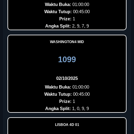
Waktu Buka:
01:00:00
Waktu Tutup:
00:45:00
Prize:
1
Angka Split:
2, 9, 7, 9
WASHINGTON4 MID
1099
02/10/2025
Waktu Buka:
01:00:00
Waktu Tutup:
00:45:00
Prize:
1
Angka Split:
1, 0, 9, 9
LISBOA 4D 01