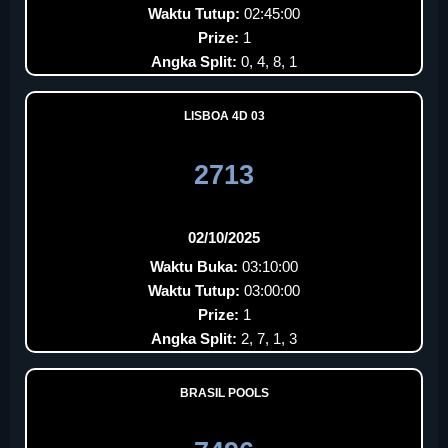
Waktu Tutup:
02:45:00
Prize:
1
Angka Split:
0, 4, 8, 1
LISBOA 4D 03
2713
02/10/2025
Waktu Buka:
03:10:00
Waktu Tutup:
03:00:00
Prize:
1
Angka Split:
2, 7, 1, 3
BRASIL POOLS