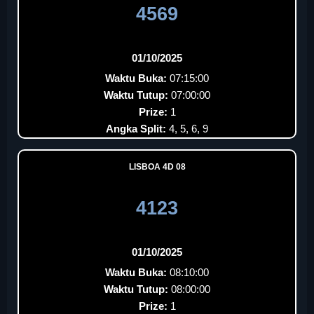
4569
01/10/2025
Waktu Buka:
07:15:00
Waktu Tutup:
07:00:00
Prize:
1
Angka Split:
4, 5, 6, 9
LISBOA 4D 08
4123
01/10/2025
Waktu Buka:
08:10:00
Waktu Tutup:
08:00:00
Prize:
1