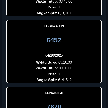
Waktu Tutup:
08:45:00
Prize:
1
Angka Split:
8, 3, 0, 1
LISBOA 4D 09
6452
04/10/2025
Waktu Buka:
09:10:00
Waktu Tutup:
09:00:00
Prize:
1
Angka Split:
6, 4, 5, 2
ILLINOIS EVE
7678