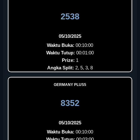
2538
05/10/2025
Waktu Buka:
00:10:00
Waktu Tutup:
00:01:00
Prize:
1
Angka Split:
2, 5, 3, 8
GERMANY PLUS5
8352
05/10/2025
Waktu Buka:
00:10:00
Waktu Tutup:
00:03:00