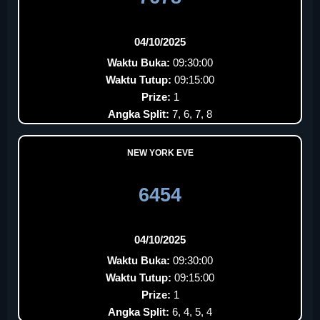
04/10/2025
Waktu Buka:
09:30:00
Waktu Tutup:
09:15:00
Prize:
1
Angka Split:
7, 6, 7, 8
NEW YORK EVE
6454
04/10/2025
Waktu Buka:
09:30:00
Waktu Tutup:
09:15:00
Prize:
1
Angka Split:
6, 4, 5, 4