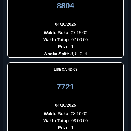
8804
04/10/2025
Waktu Buka:
07:15:00
Waktu Tutup:
07:00:00
Prize:
1
Angka Split:
8, 8, 0, 4
LISBOA 4D 08
7721
04/10/2025
Waktu Buka:
08:10:00
Waktu Tutup:
08:00:00
Prize:
1