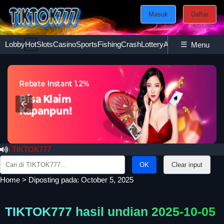
Masuk
Daftar
Lobby
Hot
Slots
Casino
Sports
Fishing
Crash
Lottery
Ayam
☰
Poker
Esport
Menu
TIKTOK777
Search
Clear input
for:
Home
>
Diposting pada: October 5, 2025
TIKTOK777 hasil undian 2025-10-05