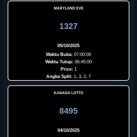
MARYLAND EVE
1327
05/10/2025
Waktu Buka:
07:00:00
Waktu Tutup:
06:45:00
Prize:
1
Angka Split:
1, 3, 2, 7
KANADA LOTTO
8495
04/10/2025