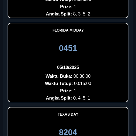
Prize:
1
Angka Split:
8, 3, 5, 2
FLORIDA MIDDAY
0451
05/10/2025
Waktu Buka:
00:30:00
Waktu Tutup:
00:15:00
Prize:
1
Angka Split:
0, 4, 5, 1
TEXAS DAY
8204