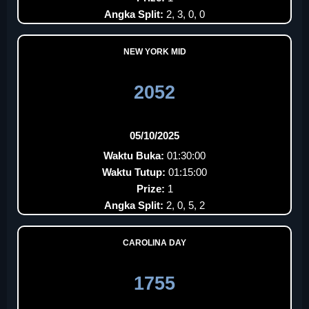
Angka Split:
2, 3, 0, 0
NEW YORK MID
2052
05/10/2025
Waktu Buka:
01:30:00
Waktu Tutup:
01:15:00
Prize:
1
Angka Split:
2, 0, 5, 2
CAROLINA DAY
1755