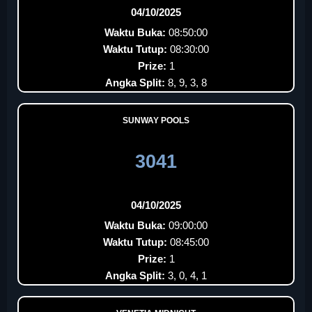
04/10/2025
Waktu Buka:
08:50:00
Waktu Tutup:
08:30:00
Prize:
1
Angka Split:
8, 9, 3, 8
SUNWAY POOLS
3041
04/10/2025
Waktu Buka:
09:00:00
Waktu Tutup:
08:45:00
Prize:
1
Angka Split:
3, 0, 4, 1