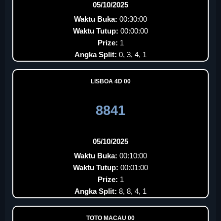
05/10/2025
Waktu Buka:
00:30:00
Waktu Tutup:
00:00:00
Prize:
1
Angka Split:
0, 3, 4, 1
LISBOA 4D 00
8841
05/10/2025
Waktu Buka:
00:10:00
Waktu Tutup:
00:01:00
Prize:
1
Angka Split:
8, 8, 4, 1
TOTO MACAU 00