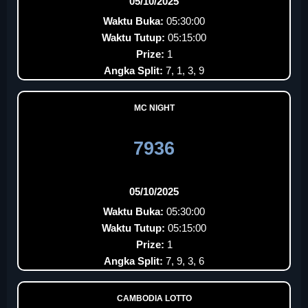
05/10/2025
Waktu Buka:
05:30:00
Waktu Tutup:
05:15:00
Prize:
1
Angka Split:
7, 1, 3, 9
MC NIGHT
7936
05/10/2025
Waktu Buka:
05:30:00
Waktu Tutup:
05:15:00
Prize:
1
Angka Split:
7, 9, 3, 6
CAMBODIA LOTTO