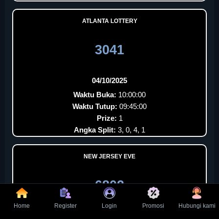
ATLANTA LOTTERY
3041
04/10/2025
Waktu Buka:
10:00:00
Waktu Tutup:
09:45:00
Prize:
1
Angka Split:
3, 0, 4, 1
NEW JERSEY EVE
6802
Home
Register
Login
Promosi
Hubungi kami
04/10/2025