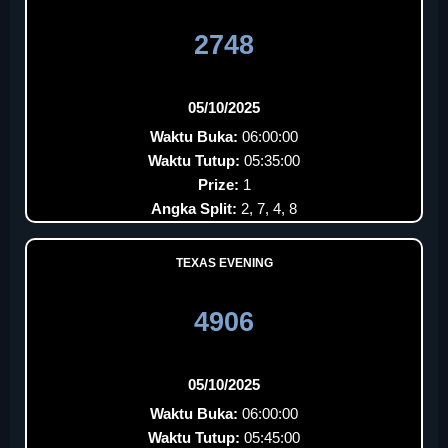
2748
05/10/2025
Waktu Buka:
06:00:00
Waktu Tutup:
05:35:00
Prize:
1
Angka Split:
2, 7, 4, 8
TEXAS EVENING
4906
05/10/2025
Waktu Buka:
06:00:00
Waktu Tutup:
05:45:00